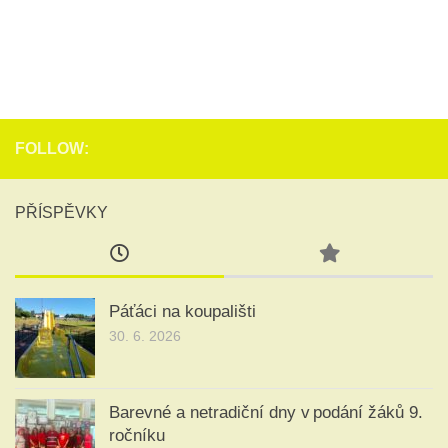
FOLLOW:
PŘÍSPĚVKY
Páťáci na koupališti
30. 6. 2026
Barevné a netradiční dny v podání žáků 9.
ročníku