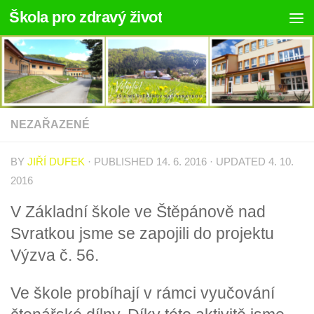
Škola pro zdravý život
Skip to content
NEZAŘAZENÉ
BY
JIŘÍ DUFEK
· PUBLISHED
14. 6. 2016
· UPDATED
4. 10.
2016
V Základní škole ve Štěpánově nad
Svratkou jsme se zapojili do projektu
Výzva č. 56.
Ve škole probíhají v rámci vyučování