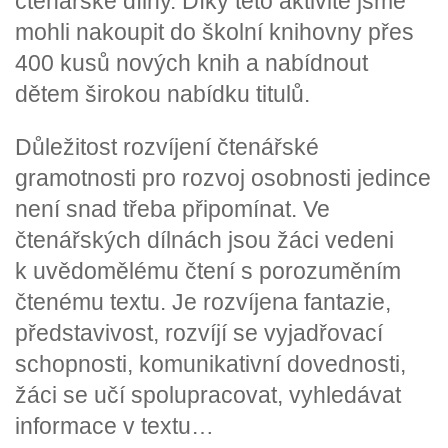
čtenářské dílny. Díky této aktivitě jsme
mohli nakoupit do školní knihovny přes
400 kusů nových knih a nabídnout
dětem širokou nabídku titulů.
Důležitost rozvíjení čtenářské
gramotnosti pro rozvoj osobnosti jedince
není snad třeba připomínat. Ve
čtenářských dílnách jsou žáci vedeni
k uvědomělému čtení s porozuměním
čtenému textu. Je rozvíjena fantazie,
představivost, rozvíjí se vyjadřovací
schopnosti, komunikativní dovednosti,
žáci se učí spolupracovat, vyhledávat
informace v textu…