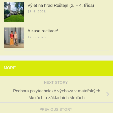
Výlet na hrad Roštejn (2. – 4. třída)
18. 6. 2026
A zase recitace!
17. 6. 2026
MORE
NEXT STORY
Podpora polytechnické výchovy v mateřských
školách a základních školách
PREVIOUS STORY