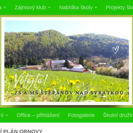
a
Zájmový klub
Nabídka školy
Projekty šk
ní
Office – přihlášení
Fotogalerie
Školní druži
Í PLÁN OBNOVY