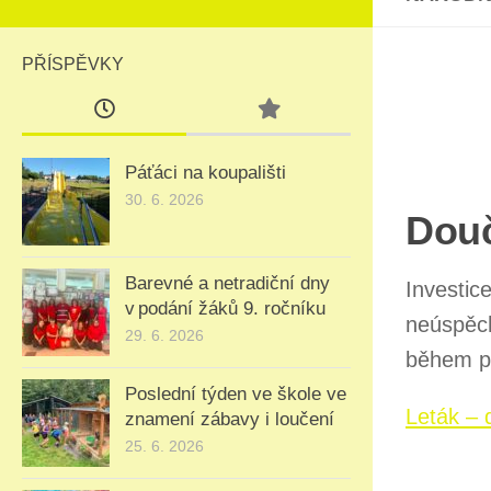
PŘÍSPĚVKY
Páťáci na koupališti
30. 6. 2026
Douč
Barevné a netradiční dny
Investic
v podání žáků 9. ročníku
neúspěch
29. 6. 2026
během p
Poslední týden ve škole ve
Leták – 
znamení zábavy i loučení
25. 6. 2026