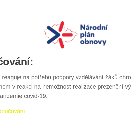
ování:
e reaguje na potřebu podpory vzdělávání žáků ohr
em v reakci na nemožnost realizace prezenční vý
andemie covid-19.
doučování