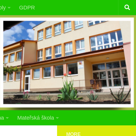
oly
GDPR
na
Mateřská škola
MORE