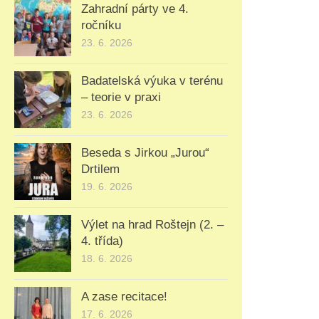
Zahradní párty ve 4.
ročníku
23. 6. 2026
Badatelská výuka v terénu
– teorie v praxi
23. 6. 2026
Beseda s Jirkou „Jurou“
Drtilem
19. 6. 2026
Výlet na hrad Roštejn (2. –
4. třída)
18. 6. 2026
A zase recitace!
17. 6. 2026