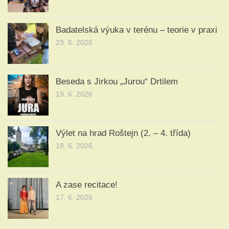
Badatelská výuka v terénu – teorie v praxi
23. 6. 2026
Beseda s Jirkou „Jurou“ Drtilem
19. 6. 2026
Výlet na hrad Roštejn (2. – 4. třída)
18. 6. 2026
A zase recitace!
17. 6. 2026