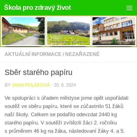
Škola pro zdravý život
Skip to content
AKTUÁLNÍ INFORMACE
/
NEZAŘAZENÉ
Sběr starého papíru
BY
JANA POLÁKOVÁ
·
20. 6. 2024
Ve spolupráci s úřadem městyse jsme opět uspořádali
soutěž ve sběru papíru, které se zúčastnilo 51 žáků
naší školy. Celkem se podařilo odevzdat 2440 kg
starého papíru. V soutěži zvítězili žáci 2. ročníku
s průměrem 46 kg na žáka, následovaní žáky 4. a 5.