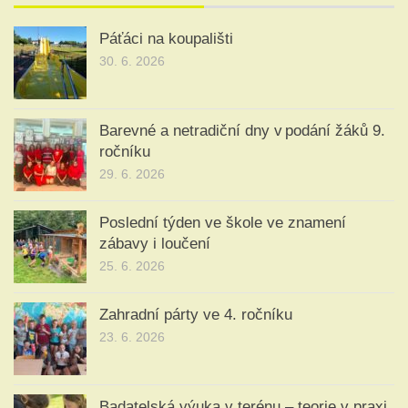
Páťáci na koupališti
30. 6. 2026
Barevné a netradiční dny v podání žáků 9.
ročníku
29. 6. 2026
Poslední týden ve škole ve znamení
zábavy i loučení
25. 6. 2026
Zahradní párty ve 4. ročníku
23. 6. 2026
Badatelská výuka v terénu – teorie v praxi