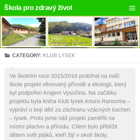
Škola pro zdravý život
Skip to content
CATEGORY:
KLUB LYSEK
Ve školním roce 2015/2016 probíhal na naší
škole projekt věnovaný přírodě a ekologii, který
byl podpořen Krajem Vysočina. Na začátku
projektu byla kniha Klub lysek Artura Ransoma –
vypráví o boji dětí za záchranu vzácných kachen
– lysek. Proto jsme náš projekt zaměřili na
místní ptactvo a přírodu. Cílem bylo přiblížit
dětem svět ptáků, kteří žijí v okolí školy,