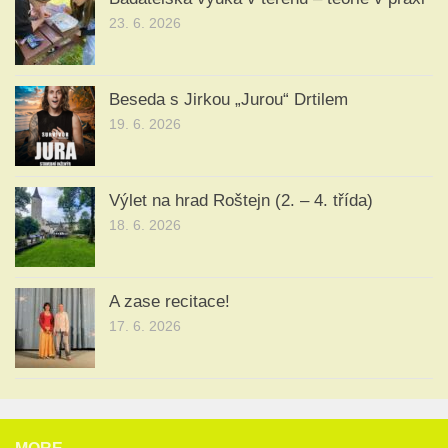
23. 6. 2026
Beseda s Jirkou „Jurou“ Drtilem
19. 6. 2026
Výlet na hrad Roštejn (2. – 4. třída)
18. 6. 2026
A zase recitace!
17. 6. 2026