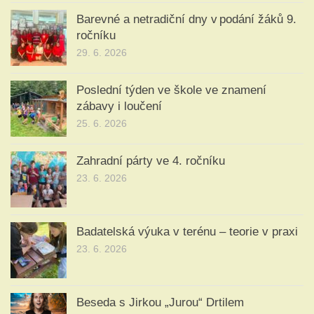
Barevné a netradiční dny v podání žáků 9.
ročníku
29. 6. 2026
Poslední týden ve škole ve znamení
zábavy i loučení
25. 6. 2026
Zahradní párty ve 4. ročníku
23. 6. 2026
Badatelská výuka v terénu – teorie v praxi
23. 6. 2026
Beseda s Jirkou „Jurou“ Drtilem