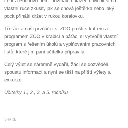
centra Podpovrchem povídali o plazech. Mohli si na
vlastní ruce zkusit, jak se chová ještěrka nebo jaký
pocit přináší držet v rukou korálovku.
Třeťáci a naši prvňáčci si ZOO prošli s kufrem a
programem ZOO v krabici a páťáci si vytvořili vlastní
program s řešením úkolů a vyplňováním pracovních
listů, které jim paní učitelka připravila.
Celý výlet se náramně vydařil, žáci se dozvěděli
spoustu informací a nyní se těší na příští výlety a
exkurze.
Učitelky 1., 2., 3. a 5. ročníku
SHARE