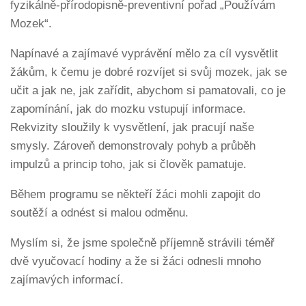
fyzikálně-přírodopisně-preventivní pořad „Používám
Mozek“.
Napínavé a zajímavé vyprávění mělo za cíl vysvětlit
žákům, k čemu je dobré rozvíjet si svůj mozek, jak se
učit a jak ne, jak zařídit, abychom si pamatovali, co je
zapomínání, jak do mozku vstupují informace.
Rekvizity sloužily k vysvětlení, jak pracují naše
smysly. Zároveň demonstrovaly pohyb a průběh
impulzů a princip toho, jak si člověk pamatuje.
Během programu se někteří žáci mohli zapojit do
soutěží a odnést si malou odměnu.
Myslím si, že jsme společně příjemně strávili téměř
dvě vyučovací hodiny a že si žáci odnesli mnoho
zajímavých informací.