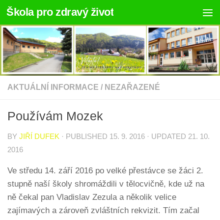
Škola pro zdravý život
Skip to content
AKTUÁLNÍ INFORMACE
/
NEZAŘAZENÉ
Používám Mozek
BY
JIŘÍ DUFEK
· PUBLISHED
15. 9. 2016
· UPDATED
21. 10.
2016
Ve středu 14. září 2016 po velké přestávce se žáci 2.
stupně naší školy shromáždili v tělocvičně, kde už na
ně čekal pan Vladislav Zezula a několik velice
zajímavých a zároveň zvláštních rekvizit. Tím začal