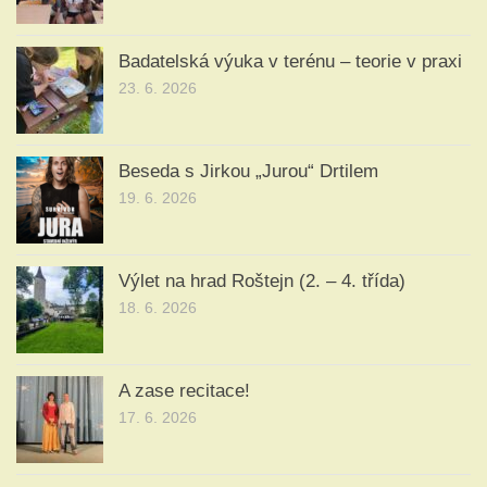
Badatelská výuka v terénu – teorie v praxi
23. 6. 2026
Beseda s Jirkou „Jurou“ Drtilem
19. 6. 2026
Výlet na hrad Roštejn (2. – 4. třída)
18. 6. 2026
A zase recitace!
17. 6. 2026