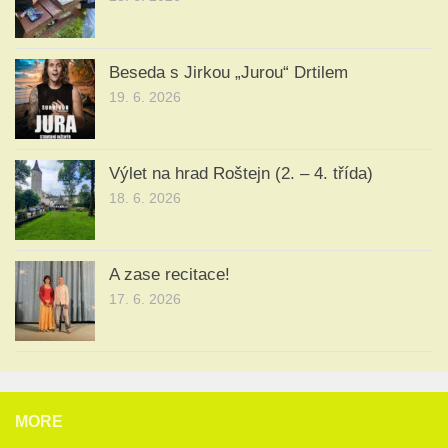
Beseda s Jirkou „Jurou“ Drtilem
19. 6. 2026
Výlet na hrad Roštejn (2. – 4. třída)
18. 6. 2026
A zase recitace!
17. 6. 2026
MORE