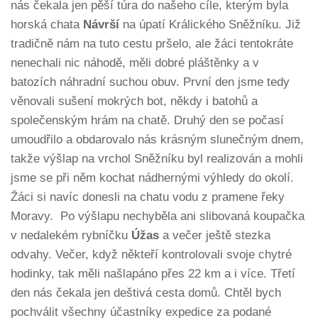
nás čekala jen pěší túra do našeho cíle, kterým byla
horská chata
Návrší
na úpatí Králického Sněžníku. Již
tradičně nám na tuto cestu pršelo, ale žáci tentokráte
nenechali nic náhodě, měli dobré pláštěnky a v
batozích náhradní suchou obuv. První den jsme tedy
věnovali sušení mokrých bot, někdy i batohů a
společenským hrám na chatě. Druhý den se počasí
umoudřilo a obdarovalo nás krásným slunečným dnem,
takže výšlap na vrchol Sněžníku byl realizován a mohli
jsme se při něm kochat nádhernými výhledy do okolí.
Žáci si navíc donesli na chatu vodu z pramene řeky
Moravy. Po výšlapu nechyběla ani slibovaná koupačka
v nedalekém rybníčku
Úžas
a večer ještě stezka
odvahy. Večer, když někteří kontrolovali svoje chytré
hodinky, tak měli našlapáno přes 22 km a i více. Třetí
den nás čekala jen deštivá cesta domů. Chtěl bych
pochválit všechny účastníky expedice za podané