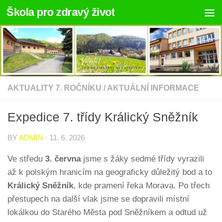
Škola pro zdravý život
Skip to content
AKTUALITY 7. ROČNÍKU
/
AKTUÁLNÍ INFORMACE
Expedice 7. třídy Králický Sněžník
BY
ADMIN
·
11. 6. 2026
Ve středu
3. června
jsme s žáky sedmé třídy vyrazili
až k polským hranicím na geograficky důležitý bod a to
Králický Sněžník
, kde pramení řeka Morava. Po třech
přestupech na další vlak jsme se dopravili místní
lokálkou do Starého Města pod Sněžníkem a odtud už