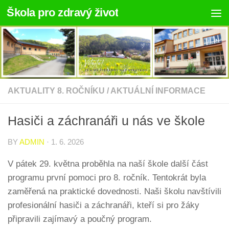
Škola pro zdravý život
Skip to content
AKTUALITY 8. ROČNÍKU
/
AKTUÁLNÍ INFORMACE
Hasiči a záchranáři u nás ve škole
BY
ADMIN
·
1. 6. 2026
V pátek 29. května proběhla na naší škole další část
programu první pomoci pro 8. ročník. Tentokrát byla
zaměřená na praktické dovednosti. Naši školu navštívili
profesionální hasiči a záchranáři, kteří si pro žáky
připravili zajímavý a poučný program.