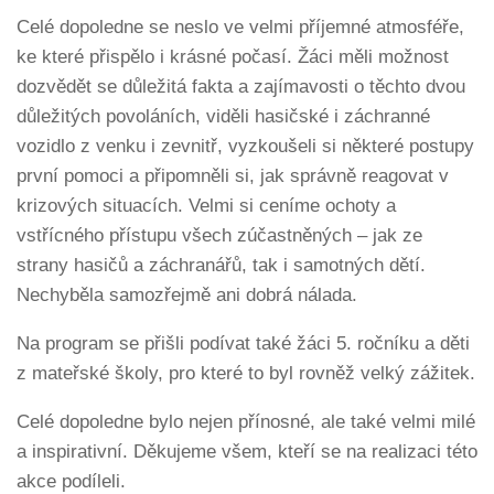
Celé dopoledne se neslo ve velmi příjemné atmosféře,
ke které přispělo i krásné počasí. Žáci měli možnost
dozvědět se důležitá fakta a zajímavosti o těchto dvou
důležitých povoláních, viděli hasičské i záchranné
vozidlo z venku i zevnitř, vyzkoušeli si některé postupy
první pomoci a připomněli si, jak správně reagovat v
krizových situacích. Velmi si ceníme ochoty a
vstřícného přístupu všech zúčastněných – jak ze
strany hasičů a záchranářů, tak i samotných dětí.
Nechyběla samozřejmě ani dobrá nálada.
Na program se přišli podívat také žáci 5. ročníku a děti
z mateřské školy, pro které to byl rovněž velký zážitek.
Celé dopoledne bylo nejen přínosné, ale také velmi milé
a inspirativní. Děkujeme všem, kteří se na realizaci této
akce podíleli.