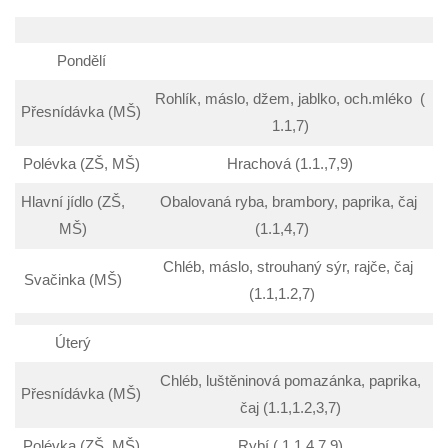
Pondělí
Rohlík, máslo, džem, jablko, och.mléko (
Přesnídávka (MŠ)
1.1,7)
Polévka (ZŠ, MŠ)
Hrachová (1.1.,7,9)
Hlavní jídlo (ZŠ,
Obalovaná ryba, brambory, paprika, čaj
MŠ)
(1.1,4,7)
Chléb, máslo, strouhaný sýr, rajče, čaj
Svačinka (MŠ)
(1.1,1.2,7)
Úterý
Chléb, luštěninová pomazánka, paprika,
Přesnídávka (MŠ)
čaj (1.1,1.2,3,7)
Polévka (ZŠ, MŠ)
Rybí ( 1.1,4,7,9)