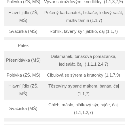
Polévka (ZŠ, MŠ)
Vývar s drožďovými knedlíčky (1.1,3,7,9)
Hlavní jídlo (ZŠ,
Pečený karbanátek, br.kaše, ledový salát,
MŠ)
multivitamín (1.1,7)
Svačinka (MŠ)
Rohlík, tavený sýr, jablko, čaj (1.1,7)
Pátek
Dalamánek, tuňáková pomazánka,
Přesnídávka (MŠ)
led.salát, čaj ( 1.1,1.2,4,7)
Polévka (ZŠ, MŠ)
Cibulová se sýrem a krutonky (1.1,7,9)
Hlavní jídlo (ZŠ,
Těstoviny sypané mákem, banán, čaj
MŠ)
(1.1,7)
Chléb, máslo, plátkový sýr, rajče, čaj
Svačinka (MŠ)
(1.1,1.2,7)