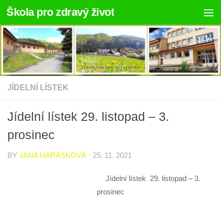
Škola pro zdravý život
Skip to content
JÍDELNÍ LÍSTEK
Jídelní lístek 29. listopad – 3.
prosinec
BY
JANA HARÁSKOVÁ
·
25. 11. 2021
Jídelní lístek 29. listopad – 3.
prosinec