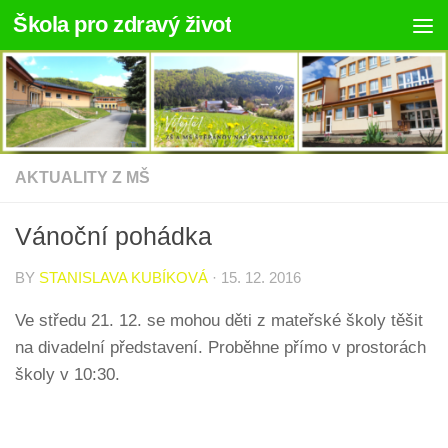
Škola pro zdravý život
Skip to content
AKTUALITY Z MŠ
Vánoční pohádka
BY
STANISLAVA KUBÍKOVÁ
·
15. 12. 2016
Ve středu 21. 12. se mohou děti z mateřské školy těšit
na divadelní představení. Proběhne přímo v prostorách
školy v 10:30.