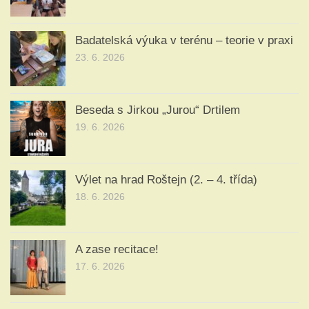
Badatelská výuka v terénu – teorie v praxi
23. 6. 2026
Beseda s Jirkou „Jurou“ Drtilem
19. 6. 2026
Výlet na hrad Roštejn (2. – 4. třída)
18. 6. 2026
A zase recitace!
17. 6. 2026