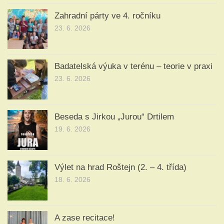
Zahradní párty ve 4. ročníku
23. 6. 2026
Badatelská výuka v terénu – teorie v praxi
23. 6. 2026
Beseda s Jirkou „Jurou“ Drtilem
19. 6. 2026
Výlet na hrad Roštejn (2. – 4. třída)
18. 6. 2026
A zase recitace!