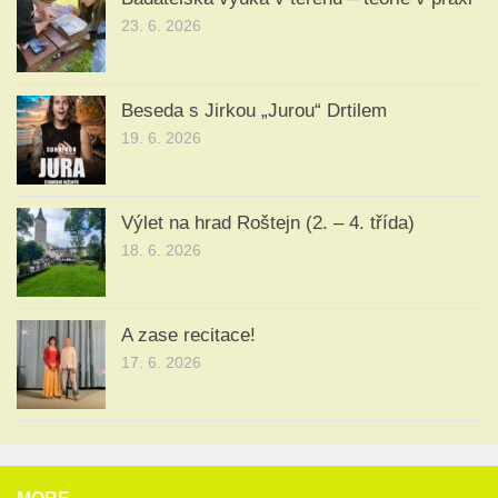
23. 6. 2026
Beseda s Jirkou „Jurou“ Drtilem
19. 6. 2026
Výlet na hrad Roštejn (2. – 4. třída)
18. 6. 2026
A zase recitace!
17. 6. 2026