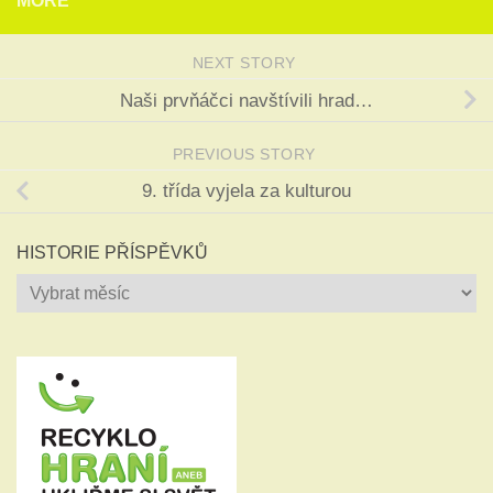
MORE
NEXT STORY
Naši prvňáčci navštívili hrad…
PREVIOUS STORY
9. třída vyjela za kulturou
HISTORIE PŘÍSPĚVKŮ
Historie
příspěvků