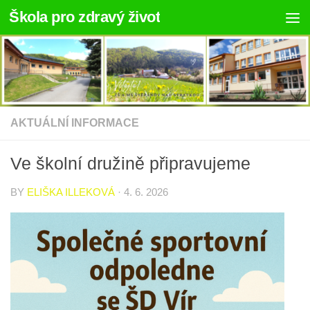
Škola pro zdravý život
Skip to content
AKTUÁLNÍ INFORMACE
Ve školní družině připravujeme
BY
ELIŠKA ILLEKOVÁ
·
4. 6. 2026