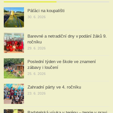
Páťáci na koupališti
30. 6. 2026
Barevné a netradiční dny v podání žáků 9.
ročníku
29. 6. 2026
Poslední týden ve škole ve znamení
zábavy i loučení
25. 6. 2026
Zahradní párty ve 4. ročníku
23. 6. 2026
Badatelská výuka v terénu – teorie v praxi