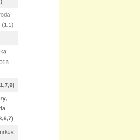
7)
voda
 (1.1)
nka
voda
1,7,9)
ry,
da
,6,7)
 mrkev,