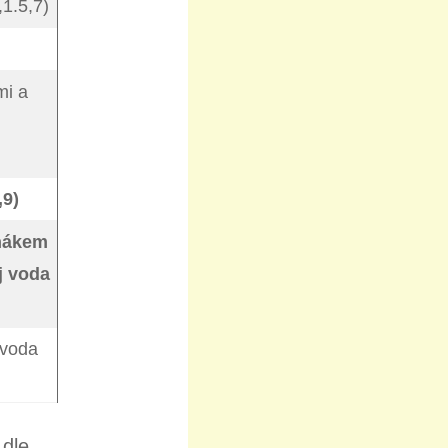
,1.5,7)
mi a
,9)
uňákem
j voda
 voda
dle