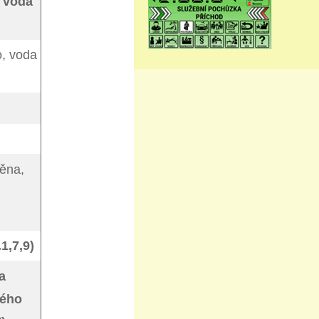
 voda
o, voda
pěna,
1,7,9)
a
ného