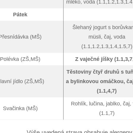
mléko, voda (1.1,1.2,1.3,1.4
Pátek
Šlehaný jogurt s borůvka
Přesnídávka (MŠ)
müsli, čaj, voda
(1.1,1.2,1.3,1.4,1.5,7)
Polévka (ZŠ,MŠ)
Z vaječné jíšky (1.1,3,7
Těstoviny čtyř druhů s t
lavní jídlo (ZŠ,MŠ)
a bylinkovou omáčkou, ča
(1.1,4,7)
Rohlík, lučina, jablko, čaj,
Svačinka (MŠ)
(1.1,7)
uvedená strava obsahuje alergeny 