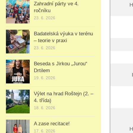
Zahradní párty ve 4.
H
ročníku
23. 6. 2026
Badatelská výuka v terénu
– teorie v praxi
23. 6. 2026
Beseda s Jirkou „Jurou“
Drtilem
19. 6. 2026
Výlet na hrad Roštejn (2. –
4. třída)
18. 6. 2026
A zase recitace!
H
17. 6. 2026