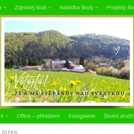
a
Zájmový klub
Nabídka školy
Projekty šk
ní
Office – přihlášení
Fotogalerie
Školní druži
 LÍSTEK