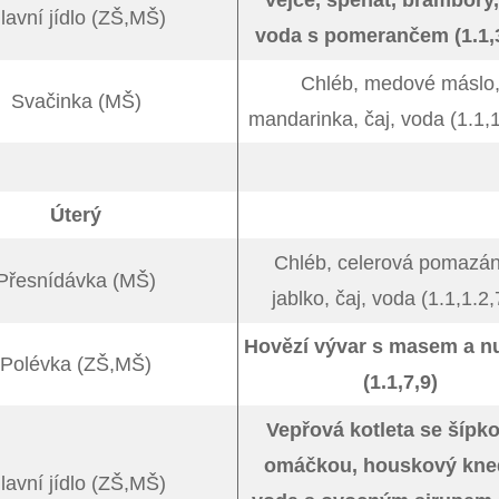
Vejce, špenát, brambory,
lavní jídlo (ZŠ,MŠ)
voda s pomerančem (1.1,3
Chléb, medové máslo
Svačinka (MŠ)
mandarinka, čaj, voda (1.1,
Úterý
Chléb, celerová pomazán
Přesnídávka (MŠ)
jablko, čaj, voda (1.1,1.2,
Hovězí vývar s masem a n
Polévka (ZŠ,MŠ)
(1.1,7,9)
Vepřová kotleta se šípk
omáčkou, houskový kned
lavní jídlo (ZŠ,MŠ)