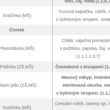
tofu, čaj, voda (1.1,6,
Ovocná kapsička, rohlík, 
Svačinka (MŠ)
s bylinkovým sirupem, voda
Čtvrtek
Chléb, vaječná pomazá
Přesnídávka (MŠ)
s pažitkou, paprika, čaj, 
(1.1,1.2,3,7)
Polévka (ZŠ,MŠ)
Česneková s kroupami (1.
Masový nákyp, brambo
lavní jídlo (ZŠ,MŠ)
sterilovaná okurka, vo
s bylinným sirupem, (1.1,3
Cereální rohlík, tavený sýr,
Svačinka (MŠ)