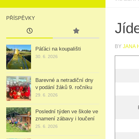
PŘÍSPĚVKY
Jíde
BY
JANA
Páťáci na koupališti
30. 6. 2026
Barevné a netradiční dny
v podání žáků 9. ročníku
29. 6. 2026
Poslední týden ve škole ve
znamení zábavy i loučení
25. 6. 2026