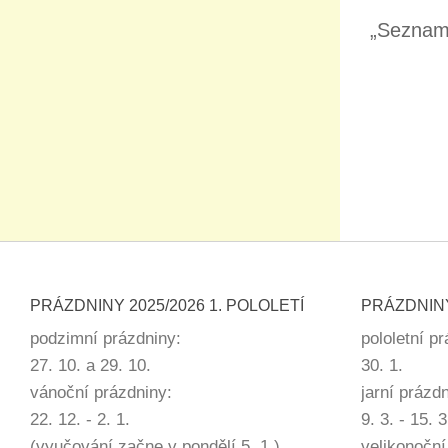
„Seznam
PRÁZDNINY 2025/2026 1. POLOLETÍ
PRÁZDNINY
podzimní prázdniny:
pololetní p
27. 10. a 29. 10.
30. 1.
vánoční prázdniny:
jarní prázd
22. 12. - 2. 1.
9. 3. - 15. 3
(vyučování začne v pondělí 5. 1.)
velikonoční