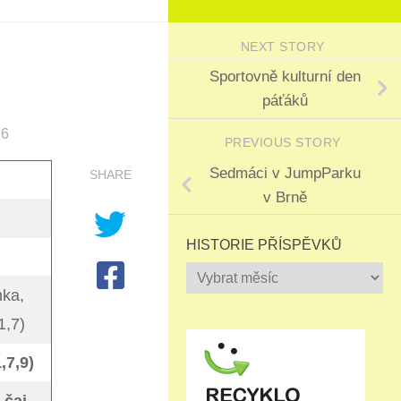
NEXT STORY
Sportovně kulturní den
páťáků
26
PREVIOUS STORY
Sedmáci v JumpParku
SHARE
v Brně
HISTORIE PŘÍSPĚVKŮ
Historie
ka,
příspěvků
1,7)
,7,9)