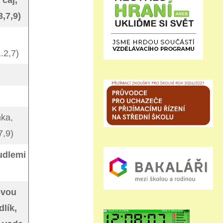
 čaj,
,7,9)
,
1.2,7)
ka,
7,9)
udlemi
ovou
lík,