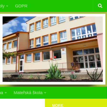
oly
GDPR
na
Mateřská škola
MORE