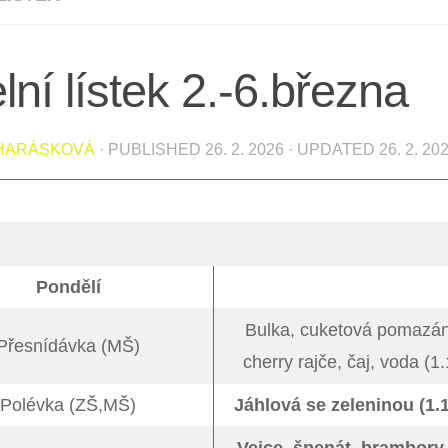
lní lístek 2.-6.března
 HARÁSKOVÁ
· PUBLISHED
26. 2. 2026
· UPDATED
26. 2. 20
Pondělí
Bulka, cuketová pomazán
Přesnídávka (MŠ)
cherry rajče, čaj, voda (1.
Polévka (ZŠ,MŠ)
Jáhlová se zeleninou (1.1