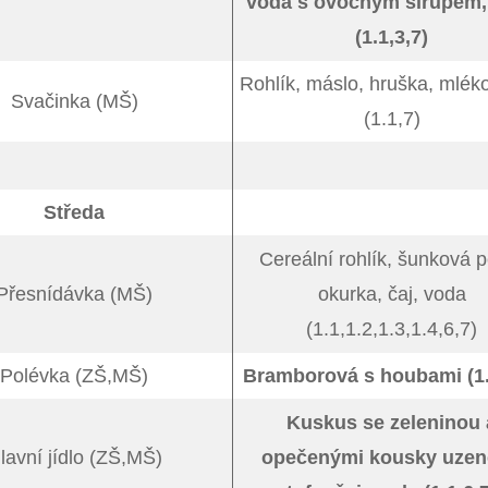
voda s ovocným sirupem,
(1.1,3,7)
Rohlík, máslo, hruška, mlék
Svačinka (MŠ)
(1.1,7)
Středa
Cereální rohlík, šunková 
Přesnídávka (MŠ)
okurka, čaj, voda
(1.1,1.2,1.3,1.4,6,7)
Polévka (ZŠ,MŠ)
Bramborová s houbami (1.
Kuskus se zeleninou 
lavní jídlo (ZŠ,MŠ)
opečenými kousky uze