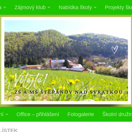
a
Zájmový klub
Nabídka školy
Projekty šk
ní
Office – přihlášení
Fotogalerie
Školní druži
 LÍSTEK