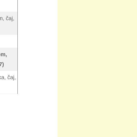
, čaj,
em,
7)
a, čaj,