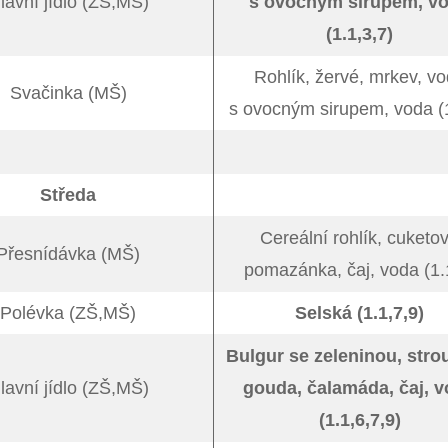
lavní jídlo (ZŠ,MŠ)
s ovocným sirupem, v
(1.1,3,7)
Rohlík, žervé, mrkev, v
Svačinka (MŠ)
s ovocným sirupem, voda (1
Středa
Cereální rohlík, cuketo
Přesnídávka (MŠ)
pomazánka, čaj, voda (1.
Polévka (ZŠ,MŠ)
Selská (1.1,7,9)
Bulgur se zeleninou, str
lavní jídlo (ZŠ,MŠ)
gouda, čalamáda, čaj, 
(1.1,6,7,9)