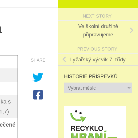
NEXT STORY
a
Ve školní družině
připravujeme
PREVIOUS STORY
Lyžařský výcvik 7. třídy
SHARE
HISTORIE PŘÍSPĚVKŮ
Historie
příspěvků
ka s
1,7)
pečené