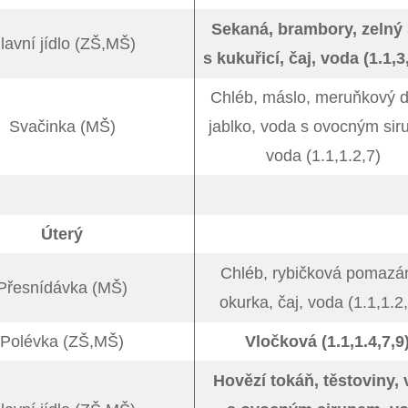
Sekaná, brambory, zelný 
lavní jídlo (ZŠ,MŠ)
s kukuřicí, čaj, voda (1.1,3
Chléb, máslo, meruňkový 
Svačinka (MŠ)
jablko, voda s ovocným sir
voda (1.1,1.2,7)
Úterý
Chléb, rybičková pomazá
Přesnídávka (MŠ)
okurka, čaj, voda (1.1,1.2,
Polévka (ZŠ,MŠ)
Vločková (1.1,1.4,7,9
Hovězí tokáň, těstoviny,