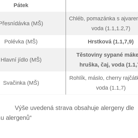
Pátek
Chléb, pomazánka s ajvarem
Přesnídávka (MŠ)
voda (1.1,1.2,7)
Polévka (MŠ)
Hrstková (1.1,7,9)
Těstoviny sypané mák
Hlavní jídlo (MŠ)
hruška, čaj, voda (1.1,
Rohlík, máslo, cherry rajčátk
Svačinka (MŠ)
voda (1.1,7)
vedená strava obsahuje alergeny dle
u alergenů“