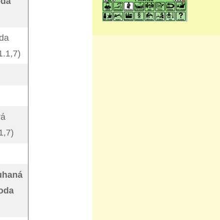
oda
oda
.1,7)
vá
1,7)
ouhaná
voda