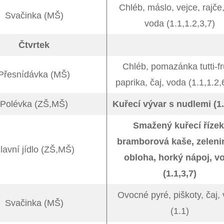
Chléb, máslo, vejce, rajče,
Svačinka (MŠ)
voda (1.1,1.2,3,7)
Čtvrtek
Chléb, pomazánka tutti-fru
Přesnídávka (MŠ)
paprika, čaj, voda (1.1,1.2,
Polévka (ZŠ,MŠ)
Kuřecí vývar s nudlemi (1.
Smažený kuřecí řízek
bramborová kaše, zeleni
lavní jídlo (ZŠ,MŠ)
obloha, horký nápoj, v
(1.1,3,7)
Ovocné pyré, piškoty, čaj,
Svačinka (MŠ)
(1.1)