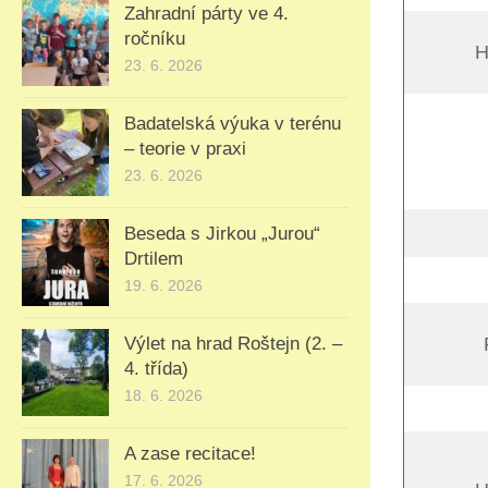
Zahradní párty ve 4.
ročníku
H
23. 6. 2026
Badatelská výuka v terénu
– teorie v praxi
23. 6. 2026
Beseda s Jirkou „Jurou“
Drtilem
19. 6. 2026
Výlet na hrad Roštejn (2. –
4. třída)
18. 6. 2026
A zase recitace!
17. 6. 2026