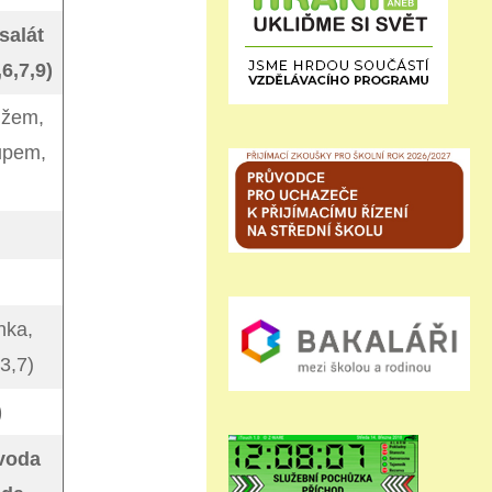
salát
,6,7,9)
džem,
upem,
nka,
3,7)
)
 voda