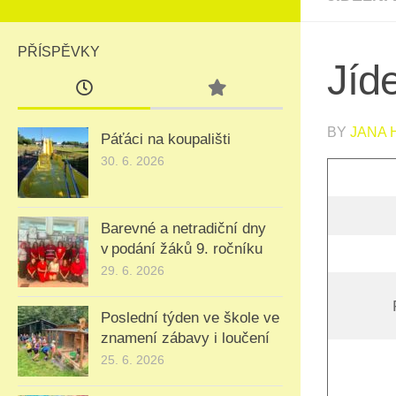
PŘÍSPĚVKY
Jíde
BY
JANA
Páťáci na koupališti
30. 6. 2026
Barevné a netradiční dny
v podání žáků 9. ročníku
29. 6. 2026
Poslední týden ve škole ve
znamení zábavy i loučení
25. 6. 2026