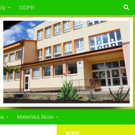
oly
GDPR
na
Mateřská škola
MORE