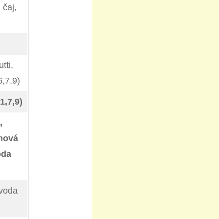
 čaj,
tti,
6,7,9)
1,7,9)
,
nová
oda
 voda