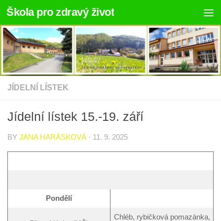
Škola pro zdravý život
Skip to content
JÍDELNÍ LÍSTEK
Jídelní lístek 15.-19. září
BY
JANA HARÁSKOVÁ
·
11. 9. 2025
Pondělí
Chléb, rybičková pomazánka,