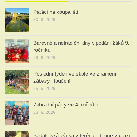
Páťáci na koupališti
30. 6. 2026
Barevné a netradiční dny v podání žáků 9.
ročníku
29. 6. 2026
Poslední týden ve škole ve znamení
zábavy i loučení
25. 6. 2026
Zahradní párty ve 4. ročníku
23. 6. 2026
Badatelská výuka v terénu – teorie v praxi