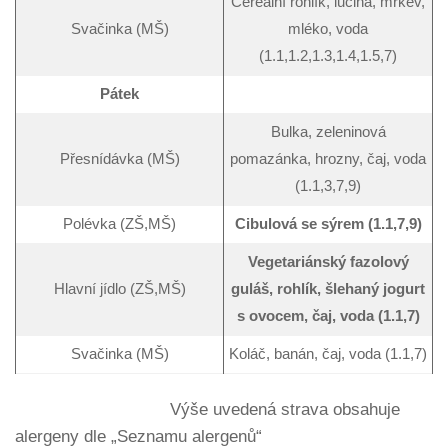
Cereální rohlík, lučina, mrkev,
Svačinka (MŠ)
mléko, voda
(1.1,1.2,1.3,1.4,1.5,7)
Pátek
Bulka, zeleninová
Přesnídávka (MŠ)
pomazánka, hrozny, čaj, voda
(1.1,3,7,9)
Polévka (ZŠ,MŠ)
Cibulová se sýrem (1.1,7,9)
Vegetariánský fazolový
Hlavní jídlo (ZŠ,MŠ)
guláš, rohlík, šlehaný jogurt
s ovocem, čaj, voda (1.1,7)
Svačinka (MŠ)
Koláč, banán, čaj, voda (1.1,7)
Výše uvedená strava obsahuje
alergeny dle „Seznamu alergenů“