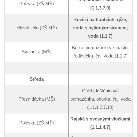
Polévka (ZŠ,MŠ)
(1.1,3,7,9)
Hovězí na houbách, rýže,
Hlavní jídlo (ZŠ,MŠ)
voda s bylinným sirupem,
voda (1.1,7)
Bulka, pomazánkové máslo,
Svačinka (MŠ)
ředkvička, čaj, voda (1.1,7)
Středa
Chléb, luštěninová
Přesnídávka (MŠ)
pomazánka, okurka, čaj, voda
(1.1,1.2,7,10)
Rajská s ovesnými vločkami
Polévka (ZŠ,MŠ)
(1.1,1.4,7)