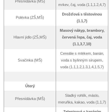
Přesnídávka (MŠ)
mrkev, čaj, voda (1.1,1.2,4,7)
Drožďová s těstovinou
Polévka (ZŠ,MŠ)
(1.1,7)
Masový nákyp, brambory,
Hlavní jídlo (ZŠ,MŠ)
červená řepa, čaj, voda
(1.1,3,7,10)
Cereálie s mlékem, banán,
Svačinka (MŠ)
voda s bylinným sirupem,
voda (1.1,1.2,1.3,1.4,1.5,7)
Úterý
Sladký rohlík, máslo,
Přesnídávka (MŠ)
meruňka, kakao, voda (1.1,7)
Zeleninová s kapáním