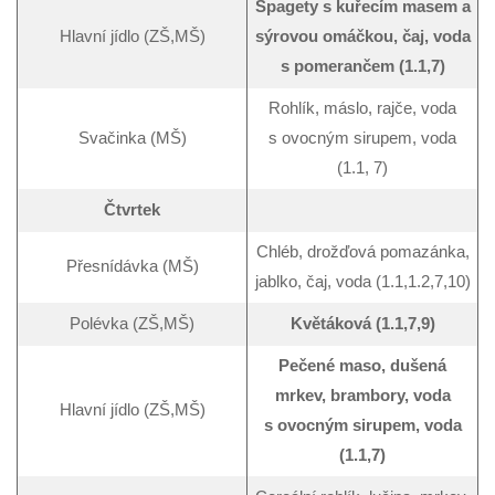
Špagety s kuřecím masem a
Hlavní jídlo (ZŠ,MŠ)
sýrovou omáčkou, čaj, voda
s pomerančem (1.1,7)
Rohlík, máslo, rajče, voda
Svačinka (MŠ)
s ovocným sirupem, voda
(1.1, 7)
Čtvrtek
Chléb, drožďová pomazánka,
Přesnídávka (MŠ)
jablko, čaj, voda (1.1,1.2,7,10)
Polévka (ZŠ,MŠ)
Květáková (1.1,7,9)
Pečené maso, dušená
mrkev, brambory, voda
Hlavní jídlo (ZŠ,MŠ)
s ovocným sirupem, voda
(1.1,7)