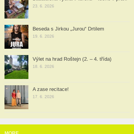
23. 6. 2026
Beseda s Jirkou „Jurou“ Drtilem
19. 6. 2026
Výlet na hrad Roštejn (2. – 4. třída)
18. 6. 2026
A zase recitace!
17. 6. 2026
MORE