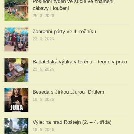
Poslední týden ve škole ve znamení
zábavy i loučení
25. 6. 2026
Zahradní párty ve 4. ročníku
23. 6. 2026
Badatelská výuka v terénu – teorie v praxi
23. 6. 2026
Beseda s Jirkou „Jurou“ Drtilem
19. 6. 2026
Výlet na hrad Roštejn (2. – 4. třída)
18. 6. 2026