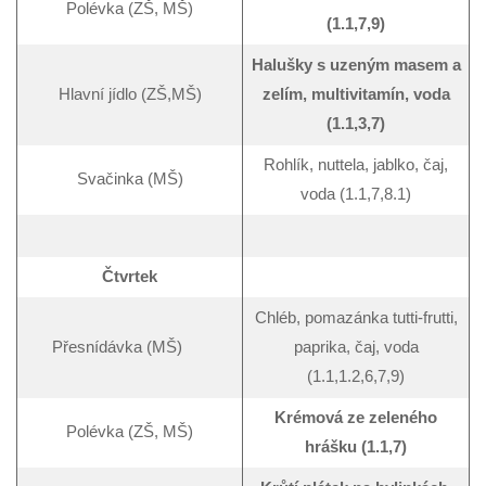
Polévka (ZŠ, MŠ)
(1.1,7,9)
Halušky s uzeným masem a
Hlavní jídlo (ZŠ,MŠ)
zelím, multivitamín, voda
(1.1,3,7)
Rohlík, nuttela, jablko, čaj,
Svačinka (MŠ)
voda (1.1,7,8.1)
Čtvrtek
Chléb, pomazánka tutti-frutti,
Přesnídávka (MŠ)
paprika, čaj, voda
(1.1,1.2,6,7,9)
K
rémová ze zeleného
Polévka (ZŠ, MŠ)
hrášku
(1.1,7)