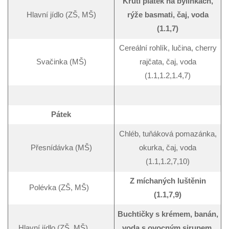
Krůtí plátek na bylinkách
,
Hlavní jídlo (ZŠ, MŠ)
rýže basmati,
čaj, voda
(1
.1,7
)
Cereální rohlík, lučina, cherry
Svačinka (MŠ)
rajčata, čaj, voda
(1.1,1.2,1.4,7)
Pátek
Chléb, tuňáková pomazánka,
Přesnídávka (MŠ)
okurka, čaj, voda
(1.1,1.2,7,10)
Z míchaných luštěnin
Polévka (ZŠ, MŠ)
(1.1,7,9)
Buchtičky s krémem, banán,
Hlavní jídlo (ZŠ, MŠ)
voda s ovocným sirupem,