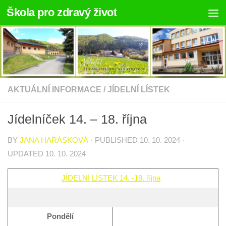
Škola pro zdravý život
Skip to content
AKTUÁLNÍ INFORMACE
/
JÍDELNÍ LÍSTEK
Jídelníček 14. – 18. října
BY
JANA HARÁSKOVÁ
· PUBLISHED
10. 10. 2024
·
UPDATED
10. 10. 2024
JÍDELNÍ LÍSTEK 14. -18. října
Pondělí