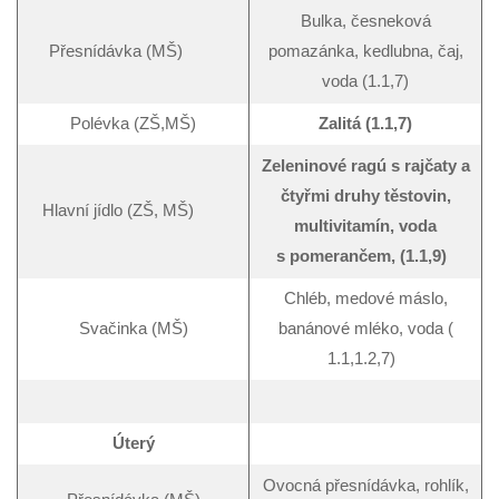
Bulka, česneková
Přesnídávka (MŠ)
pomazánka, kedlubna, čaj,
voda (1.1,7)
Polévka (ZŠ,MŠ)
Zalitá (1.1,7)
Zeleninové ragú s rajčaty a
čtyřmi druhy těstovin,
Hlavní jídlo (ZŠ, MŠ)
multivitamín, voda
s pomerančem, (1.1,9)
Chléb, medové máslo,
Svačinka (MŠ)
banánové mléko, voda (
1.1,1.2,7)
Úterý
Ovocná přesnídávka, rohlík,