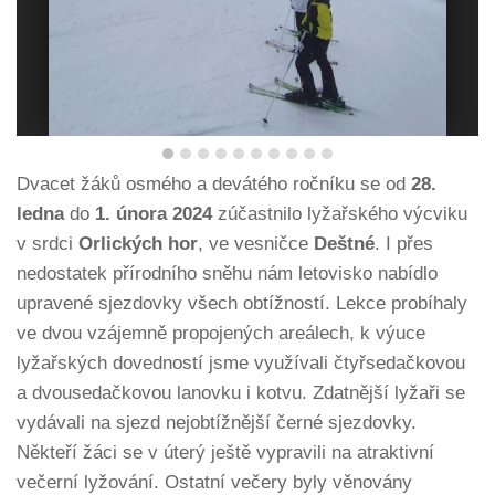
Dvacet žáků osmého a devátého ročníku se od
28.
ledna
do
1. února 2024
zúčastnilo lyžařského výcviku
v srdci
Orlických hor
, ve vesničce
Deštné
. I přes
nedostatek přírodního sněhu nám letovisko nabídlo
upravené sjezdovky všech obtížností. Lekce probíhaly
ve dvou vzájemně propojených areálech, k výuce
lyžařských dovedností jsme využívali čtyřsedačkovou
a dvousedačkovou lanovku i kotvu. Zdatnější lyžaři se
vydávali na sjezd nejobtížnější černé sjezdovky.
Někteří žáci se v úterý ještě vypravili na atraktivní
večerní lyžování. Ostatní večery byly věnovány