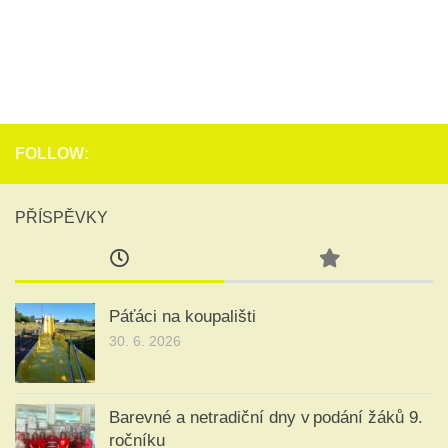
FOLLOW:
PŘÍSPĚVKY
Páťáci na koupališti
30. 6. 2026
Barevné a netradiční dny v podání žáků 9.
ročníku