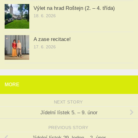
Výlet na hrad Roštejn (2. – 4. třída)
18. 6. 2026
A zase recitace!
17. 6. 2026
MORE
NEXT STORY
Jídelní lístek 5. – 9. únor
PREVIOUS STORY
Jídelní lístek 29. leden – 2. únor