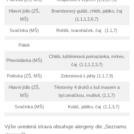
Hlavní jídlo (ZŠ,
Bramborový guláš, chléb, jablko, čaj
MŠ)
(1.1,1.2,6,7)
Svačinka (MŠ)
Rohlík, tvaroháček, čaj (1.1,7)
Pátek
Chléb, luštěninová pomazánka, mrkev,
Přesnídávka (MŠ)
čaj (1.1,1.2,3,7)
Polévka (ZŠ, MŠ)
Zeleninová s jáhly (1.1,7,9)
Hlavní jídlo (ZŠ,
Těstoviny 4 druhů s kuř.masem a
MŠ)
byl.omáčkou, multivit. (1.1,7)
Svačinka (MŠ) Koláč, jablko, čaj (1.1,3,7)
Výše uvedená strava obsahuje alergeny dle „Seznamu