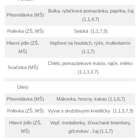
Bulka, rybičková pomazánka, paprika, čaj
Přesnídávka (MŠ)
(1.1,4,7)
Polévka (ZŠ, MŠ)
Selská (1.1,7,9)
Hlavní jídlo (ZŠ,
Vepřové na houbách, rýže, multivitamín
MŠ)
(1.1,7)
Chléb, pomazánkové máslo, rajče, mléko
Svačinka (MŠ)
(1.1,1.2,7)
Úterý
Přesnídávka (MŠ)
Makovka, hrozny, kakao (1.1,6,7)
Polévka (ZŠ, MŠ)
Vývar s drožďovými knedlíčky (1.1,3,7,9)
Hlavní jídlo (ZŠ,
Vepř. medailonky, šťouchané brambory,
MŠ)
gril.mrkev , čaj (1.1,7)