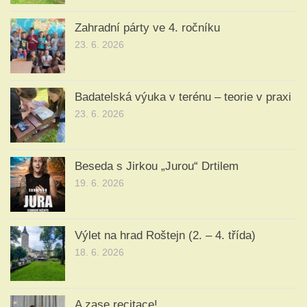
Zahradní párty ve 4. ročníku
23. 6. 2026
Badatelská výuka v terénu – teorie v praxi
23. 6. 2026
Beseda s Jirkou „Jurou“ Drtilem
19. 6. 2026
Výlet na hrad Roštejn (2. – 4. třída)
18. 6. 2026
A zase recitace!