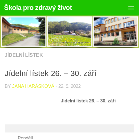
Škola pro zdravý život
Skip to content
JÍDELNÍ LÍSTEK
Jídelní lístek 26. – 30. září
BY
JANA HARÁSKOVÁ
·
22. 9. 2022
Jídelní lístek 26. – 30. září
Pondělí