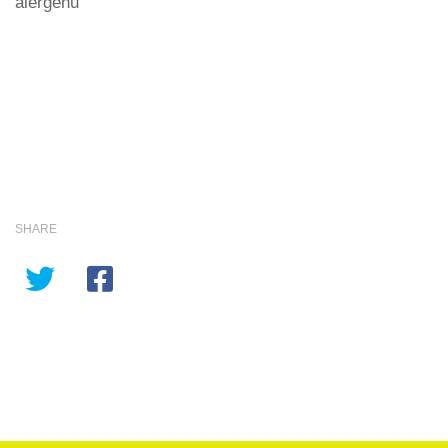
alergenů“
SHARE