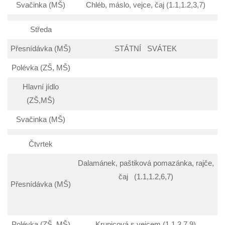
Svačinka (MŠ)
Chléb, máslo, vejce, čaj (1.1,1.2,3,7)
Středa
Přesnídávka (MŠ)
STÁTNÍ SVÁTEK
Polévka (ZŠ, MŠ)
Hlavní jídlo
(ZŠ,MŠ)
Svačinka (MŠ)
Čtvrtek
Dalamánek, paštiková pomazánka, rajče,
čaj (1.1,1.2,6,7)
Přesnídávka (MŠ)
Polévka (ZŠ, MŠ)
Krupicová s vejcem (1.1,3,7,9)