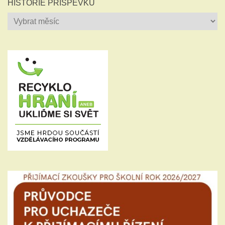
HISTORIE PŘÍSPĚVKŮ
Historie
příspěvků