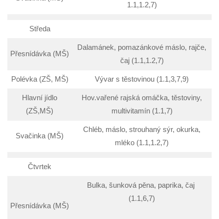
1.1,1.2,7)
Středa
Dalamánek, pomazánkové máslo, rajče,
Přesnídávka (MŠ)
čaj (1.1,1.2,7)
Polévka (ZŠ, MŠ)
Vývar s těstovinou (1.1,3,7,9)
Hlavní jídlo
Hov.vařené rajská omáčka, těstoviny,
(ZŠ,MŠ)
multivitamín (1.1,7)
Chléb, máslo, strouhaný sýr, okurka,
Svačinka (MŠ)
mléko (1.1,1.2,7)
Čtvrtek
Bulka, šunková pěna, paprika, čaj
(1.1,6,7)
Přesnídávka (MŠ)