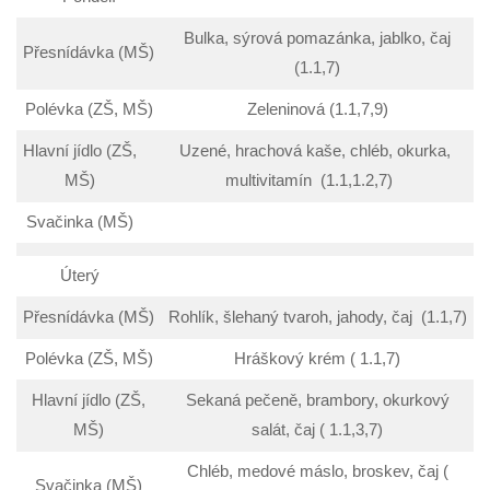
Bulka, sýrová pomazánka, jablko, čaj
Přesnídávka (MŠ)
(1.1,7)
Polévka (ZŠ, MŠ)
Zeleninová (1.1,7,9)
Hlavní jídlo (ZŠ,
Uzené, hrachová kaše, chléb, okurka,
MŠ)
multivitamín (1.1,1.2,7)
Svačinka (MŠ)
Úterý
Přesnídávka (MŠ)
Rohlík, šlehaný tvaroh, jahody, čaj (1.1,7)
Polévka (ZŠ, MŠ)
Hráškový krém ( 1.1,7)
Hlavní jídlo (ZŠ,
Sekaná pečeně, brambory, okurkový
MŠ)
salát, čaj ( 1.1,3,7)
Chléb, medové máslo, broskev, čaj (
Svačinka (MŠ)