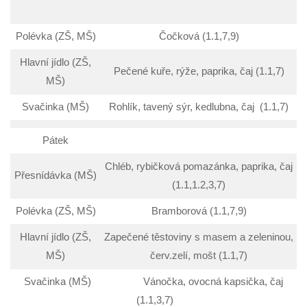
Polévka (ZŠ, MŠ)
Čočková (1.1,7,9)
Hlavní jídlo (ZŠ,
Pečené kuře, rýže, paprika, čaj (1.1,7)
MŠ)
Svačinka (MŠ)
Rohlík, tavený sýr, kedlubna, čaj (1.1,7)
Pátek
Chléb, rybičková pomazánka, paprika, čaj
Přesnídávka (MŠ)
(1.1,1.2,3,7)
Polévka (ZŠ, MŠ)
Bramborová (1.1,7,9)
Hlavní jídlo (ZŠ,
Zapečené těstoviny s masem a zeleninou,
MŠ)
červ.zelí, mošt (1.1,7)
Svačinka (MŠ) Vánočka, ovocná kapsička, čaj
(1.1,3,7)