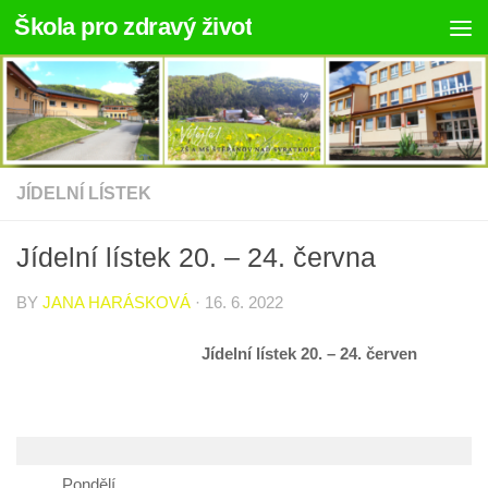
Škola pro zdravý život
Skip to content
JÍDELNÍ LÍSTEK
Jídelní lístek 20. – 24. června
BY
JANA HARÁSKOVÁ
·
16. 6. 2022
Jídelní lístek 20. – 24. červen
Pondělí