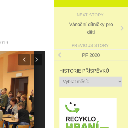
NEXT STORY
Vánoční dílničky pro
děti
2019
PREVIOUS STORY
PF 2020
HISTORIE PŘÍSPĚVKŮ
Historie
příspěvků