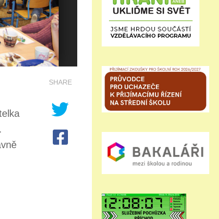
SHARE
h
telka
.
avně