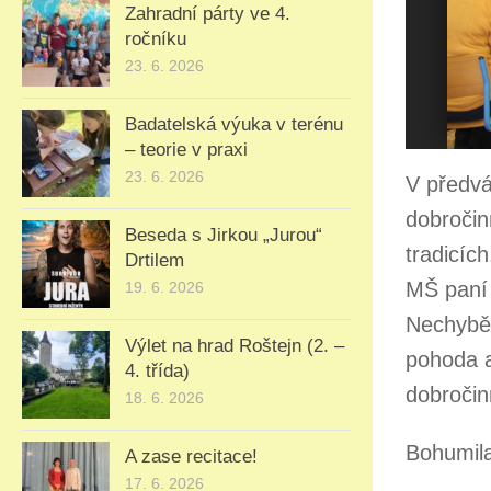
Zahradní párty ve 4.
ročníku
23. 6. 2026
Badatelská výuka v terénu
1
2
3
4
5
6
7
8
9
10
11
12
– teorie v praxi
23. 6. 2026
V předvá
dobročinn
Beseda s Jirkou „Jurou“
tradicíc
Drtilem
MŠ paní 
19. 6. 2026
Nechyběl
Výlet na hrad Roštejn (2. –
pohoda a
4. třída)
dobroči
18. 6. 2026
Bohumil
A zase recitace!
17. 6. 2026