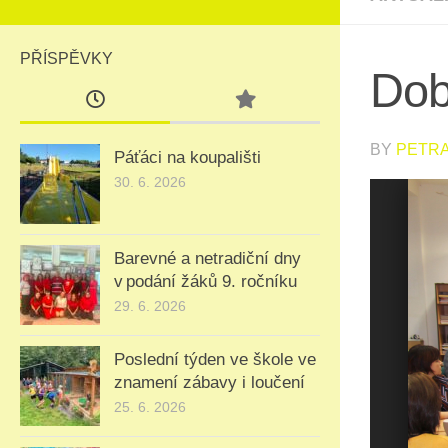
PŘÍSPĚVKY
Dob
BY
PETR
Páťáci na koupališti
30. 6. 2026
ious
Next
Barevné a netradiční dny
v podání žáků 9. ročníku
29. 6. 2026
Poslední týden ve škole ve
znamení zábavy i loučení
25. 6. 2026