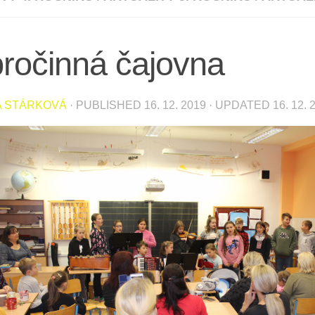
ročinná čajovna
A STÁRKOVÁ
· PUBLISHED
16. 12. 2019
· UPDATED
16. 12. 