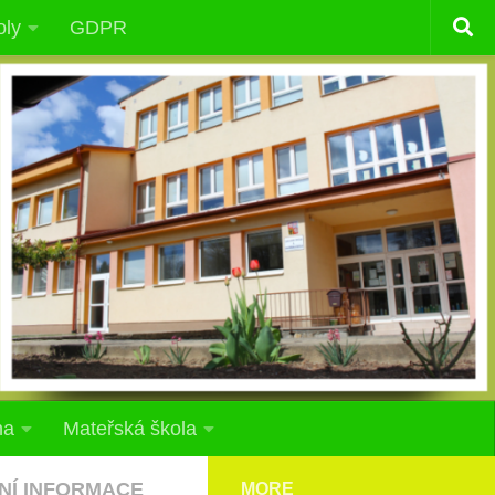
oly
GDPR
na
Mateřská škola
NÍ INFORMACE
MORE