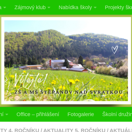
a
Zájmový klub
Nabídka školy
Projekty šk
ní
Office – přihlášení
Fotogalerie
Školní druži
TY 4. ROČNÍKU
/
AKTUALITY 5. ROČNÍKU
/
AKTUÁL