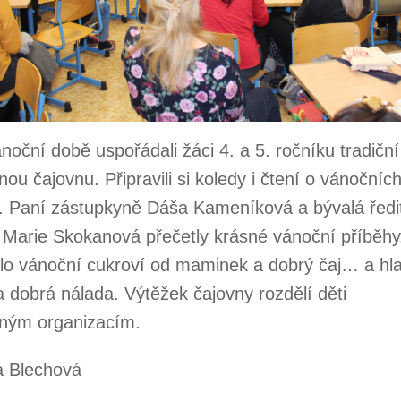
noční době uspořádali žáci 4. a 5. ročníku tradiční
ou čajovnu. Připravili si koledy i čtení o vánočníc
h. Paní zástupkyně Dáša Kameníková a bývalá ředi
Marie Skokanová přečetly krásné vánoční příběhy
o vánoční cukroví od maminek a dobrý čaj… a hl
 dobrá nálada. Výtěžek čajovny rozdělí děti
nným organizacím.
a Blechová