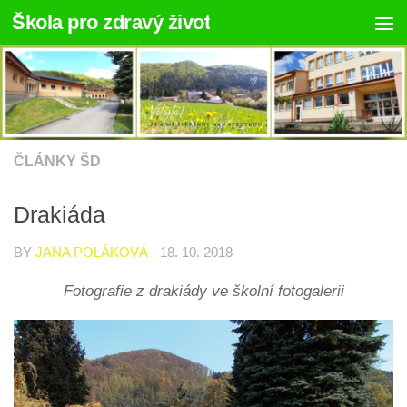
Škola pro zdravý život
Skip to content
ČLÁNKY ŠD
Drakiáda
BY
JANA POLÁKOVÁ
·
18. 10. 2018
Fotografie z drakiády ve školní fotogalerii