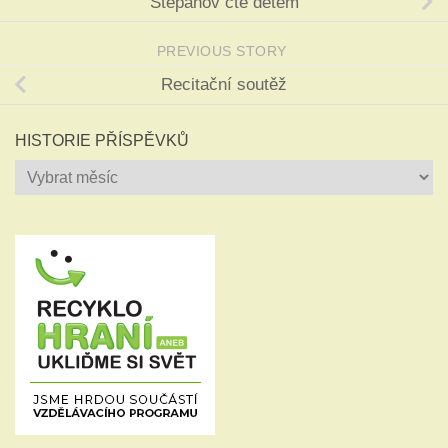
Štěpánov čte dětem
PREVIOUS STORY
Recitační soutěž
HISTORIE PŘÍSPĚVKŮ
Historie
příspěvků