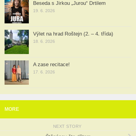
Beseda s Jirkou „Jurou“ Drtilem
19. 6. 2026
Výlet na hrad Roštejn (2. – 4. třída)
18. 6. 2026
A zase recitace!
17. 6. 2026
MORE
NEXT STORY